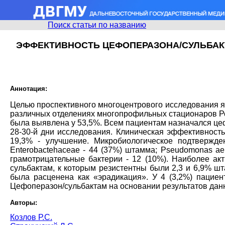
Поиск статьи по названию
ЭФФЕКТИВНОСТЬ ЦЕФОПЕРАЗОНА/СУЛЬБАК
Аннотация:
Целью проспективного многоцентрового исследования 
различных отделениях многопрофильных стационаров Ро
была выявлена у 53,5%. Всем пациентам назначался цефоп
28-30-й дни исследования. Клиническая эффективность
19,3% - улучшение. Микробиологическое подтвержд
Enterobactehaceae - 44 (37%) штамма; Pseudomonas aeru
грамотрицательные бактерии - 12 (10%). Наиболее ак
сульбактам, к которым резистентны были 2,3 и 6,9% шт
была расценена как «эрадикация». У 4 (3,2%) пацие
Цефоперазон/сульбактам на основании результатов дан
Авторы:
Козлов Р.С.