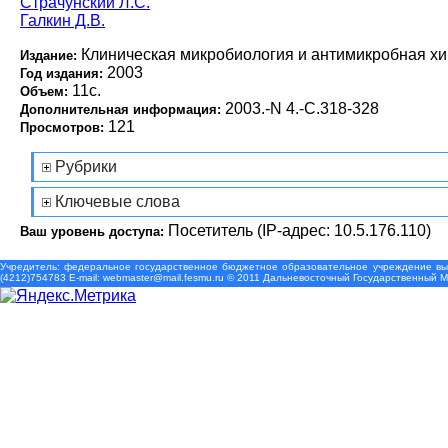
Страчунский Л.С.
Галкин Д.В.
Клиническая микробиология и антимикробная х
Издание:
2003
Год издания:
11с.
Объем:
2003.-N 4.-С.318-328
Дополнительная информация:
121
Просмотров:
Рубрики
Ключевые слова
Посетитель (IP-адрес: 10.5.176.110)
Ваш уровень доступа:
Учредитель: федеральное государственное бюджетное образовательное учреждение выс
(4212)754783 Е-mail: webmaster@mail.fesmu.ru © 2011 Дальневосточный Государственный 