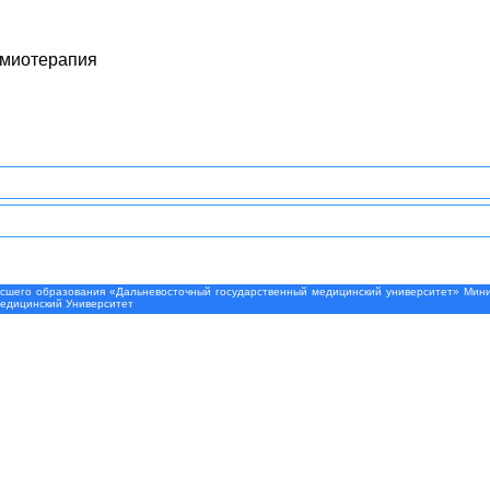
имиотерапия
шего образования «Дальневосточный государственный медицинский университет» Минис
Медицинский Университет