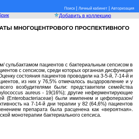
|
|
Поиск
Личный кабинет
Авторизация
брик
Добавить в коллекцию
ТАТЫ МНОГОЦЕНТРОВОГО ПРОСПЕКТИВНОГО
/ сульбактамом пациентов с бактериальным сепсисом в
иентов с сепсисом, среди которых органная дисфункция
Оценку состояния пациентов проводили на 3-5-й, 7-14-й и
циентов, из них у 76,5% отмечалось выздоровление и у
сего возбудителями были: представители семейства
aphylococcus aureus - 19(16%); другие неферментирующие
й (Enterobacteriaceae) были имипенем и цефоперазон/
тивность на 7-14-й дни терапии у 82 (64,6%) пациентов
менением препарата была расценена как «вероятная».
ской монотерапии бактериального сепсиса.