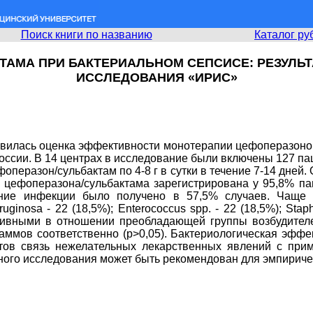
Поиск книги по названию
Каталог ру
ТАМА ПРИ БАКТЕРИАЛЬНОМ СЕПСИСЕ: РЕЗУЛЬ
ИССЛЕДОВАНИЯ «ИРИС»
явилась оценка эффективности монотерапии цефоперазоном
ссии. В 14 центрах в исследование были включены 127 пац
еразон/сульбактам по 4-8 г в сутки в течение 7-14 дней. 
 цефоперазона/сульбактама зарегистрирована у 95,8% па
ение инфекции было получено в 57,5% случаев. Чаще в
ginosa - 22 (18,5%); Enterococcus spp. - 22 (18,5%); St
тивными в отношении преобладающей группы возбудителе
аммов соответственно (р>0,05). Бактериологическая эффек
нтов связь нежелательных лекарственных явлений с при
ного исследования может быть рекомендован для эмпириче