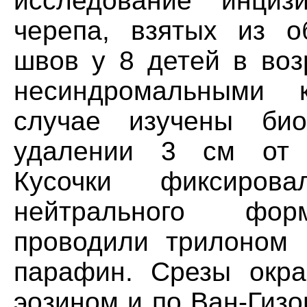
исследование инциз
черепа, взятых из о
швов у 8 детей в воз
несиндромальными 
случае изучены био
удалении 3 см от с
Кусочки фиксиро
нейтрального фор
проводили трилоном 
парафин. Срезы окра
эозином и по Ван-Гиз