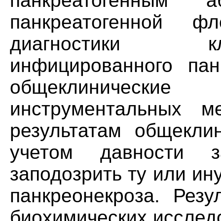
панкреатогенным
панкреатогенной 
диагностики к
инфицированного пан
общеклинические
инструментальных м
результатам общеклин
учетом давности 
заподозрить ту или и
панкреонекроза. Резу
биохимических исслед