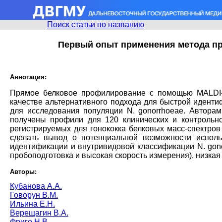
Поиск статьи по названию
Первый опыт применения метода пр
Аннотация:
Прямое белковое профилирование с помощью MALDI-T
качестве альтернативного подхода для быстрой идент
для исследования популяции N. gonorrhoeae. Авторам
получены профили для 120 клинических и контрольно
регистрируемых для гонококка белковых масс-спектро
сделать вывод о потенциальной возможности испол
идентификации и внутривидовой классификации N. gono
пробоподготовка и высокая скорость измерения), низка
Авторы:
Кубанова А.А.
Говорун В.М.
Ильина Е.Н.
Верещагин В.А.
Фриго Н.В.