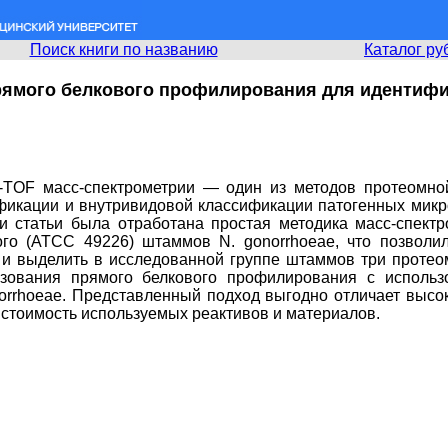
Поиск книги по названию
Каталог ру
ямого белкового профилирования для идентифик
OF масс-спектрометрии — один из методов протеомной 
ификации и внутривидовой классификации патогенных мик
и статьи была отработана простая методика масс-спект
го (АТСС 49226) штаммов N. gonorrhoeae, что позволил
в и выделить в исследованной группе штаммов три протео
ьзования прямого белкового профилирования с использ
rrhoeae. Представленный подход выгодно отличает высока
я стоимость используемых реактивов и материалов.