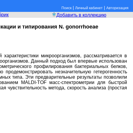
|
|
Поиск
Личный кабинет
Авторизация
брик
Добавить в коллекцию
ации и типирования N. gonorrhoeae
характеристики микроорганизмов, рассматривается в
роорганизмов. Данный подход был впервые использован
рометрического профилирования бактериальных белков,
о продемонстрировать незначительную гетерогенность
мных типа. Эти предварительные результаты позволили
ованием MALDI-TOF масс-спектрометрии для быстрой
я чувствительность метода, скорость анализа (простая