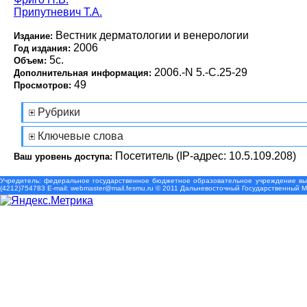
Припутневич Т.А.
Вестник дерматологии и венерологии
Издание:
2006
Год издания:
5с.
Объем:
2006.-N 5.-С.25-29
Дополнительная информация:
49
Просмотров:
Рубрики
Ключевые слова
Посетитель (IP-адрес: 10.5.109.208)
Ваш уровень доступа:
Учредитель: федеральное государственное бюджетное образовательное учреждение выс
(4212)754783 Е-mail: webmaster@mail.fesmu.ru © 2011 Дальневосточный Государственный 