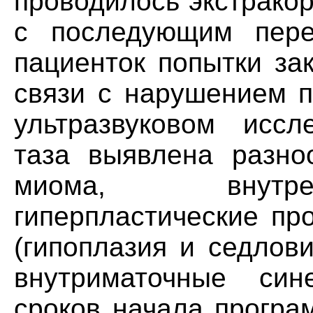
проводилось экстрако
с последующим пере
пациенток попытки за
связи с нарушением п
ультразвуковом иссл
таза выявлена разноо
миома, внутре
гиперпластические пр
(гипоплазия и седлов
внутриматочные син
сроков начала прогр