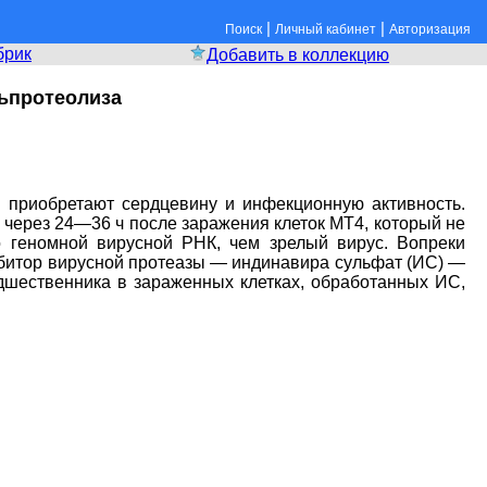
|
|
Поиск
Личный кабинет
Авторизация
брик
Добавить в коллекцию
ьпротеолиза
 приобретают сердцевину и инфекционную активность.
через 24—36 ч после заражения клеток МТ4, который не
о геномной вирусной РНК, чем зрелый вирус. Вопреки
ибитор вирусной протеазы — индинавира сульфат (ИС) —
дшественника в зараженных клетках, обработанных ИС,