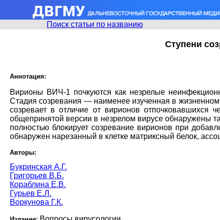
Поиск статьи по названию
Ступени соз
Аннотация:
Вирионы ВИЧ-1 почкуются как незрелые неинфекционн
Стадия созревания — наименее изученная в жизненном 
созревает в отличие от вирионов отпочковавшихся ч
общепринятой версии в незрелом вирусе обнаружены та
полностью блокирует созревание вирионов при добавл
обнаружен нарезанный в клетке матриксный белок, асс
Авторы:
Букринская А.Г.
Григорьев В.Б.
Кораблина Е.В.
Гурьев Е.Л.
Воркунова Г.К.
Вопросы вирусологии
Издание: