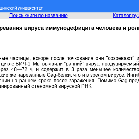
Поиск книги по названию
Каталог ру
ревания вируса иммунодефицита человека и рол
ые частицы, вскоре после почкования они "созревают" и
цикле ВИЧ-1. Мы выявили "ранний" вирус, продуцируемый 
ерез 48—72 ч, и содержит в 3 раза меньшее количеств
кие же нарезанные Gag-белки, что и в зрелом вирусе. Инг
ении на раннем сроке после заражения. Помимо Gag-пре
оциированный с геномной вирусной РНК.