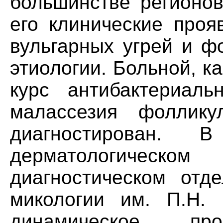
большинстве регионов
его клинические проя
вульгарных угрей и ф
этиологии. Больной, к
курс антибактериал
малассезия фоллику
диагностирован
дерматологическ
диагностическом отд
микологии им. П.Н.
динамическое прос