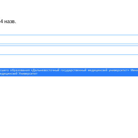
4 назв.
шего образования «Дальневосточный государственный медицинский университет» Минис
Медицинский Университет