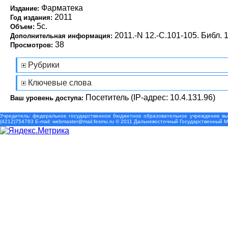
Фарматека
Издание:
2011
Год издания:
5с.
Объем:
2011.-N 12.-С.101-105. Библ. 1
Дополнительная информация:
38
Просмотров:
Рубрики
Ключевые слова
Посетитель (IP-адрес: 10.4.131.96)
Ваш уровень доступа:
Учредитель: федеральное государственное бюджетное образовательное учреждение выс
(4212)754783 Е-mail: webmaster@mail.fesmu.ru © 2011 Дальневосточный Государственный 