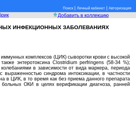
|
|
Поиск
Личный кабинет
Авторизация
брик
Добавить в коллекцию
НЫХ ИНФЕКЦИОННЫХ ЗАБОЛЕВАНИЯХ
 иммунных комплексов (ЦИК) сыворотки крови с высокой
акже энтеротоксина Clostridium perfringens (58-34 %);
 колебаниями в зависимости от вида маркера, периода
с выраженностью синдрома интоксикации, в частности
а в ЦИК, в то время как без приема данного препарата
у больных ОКИ в целях верификации диагноза, ранней