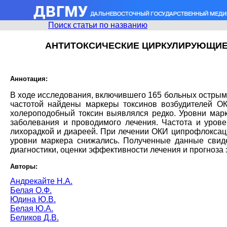
Поиск статьи по названию
АНТИТОКСИЧЕСКИЕ ЦИРКУЛИРУЮЩИ
Аннотация:
В ходе исследования, включившего 165 больных острым
частотой найдены маркеры токсинов возбудителей ОКИ -
холероподобный токсин выявлялся редко. Уровни марк
заболевания и проводимого лечения. Частота и уров
лихорадкой и диареей. При лечении ОКИ ципрофлоксаци
уровни маркера снижались. Полученные данные свиде
диагностики, оценки эффективности лечения и прогноза
Авторы:
Андрекайте Н.А.
Белая О.Ф.
Юдина Ю.В.
Белая Ю.А.
Беликов Д.В.