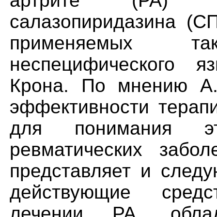
артрите (РА) су
салазопиридазина (СП
применяемых т
неспецифического яз
Крона. По мнению A. 
эффективности терап
для понимания эт
ревматических забол
представляет и следу
действующие сред
лечении РА, облад