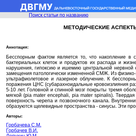
Поиск статьи по названию
МЕТОДИЧЕСКИЕ АСПЕКТ
Аннотация:
Бесспорным фактом является то, что накопление в с
бактериальных клеток и продуктов их распада и жизн
нарушения, гипоксию и ишемию центральной нервной 
замещения патологически измененной СМЖ. Из физико-
ультрафиолетовое и лазерное облучение. К бесспорн
поражения ЦНС (субарахноидальные кровоизлияния раз
5-10 лет. Головной и спинной мозг покрыты тремя оболочк
мягкой (pia mater encephali, pia mater spinalis). Тв
поверхность черепа и позвоночного канала. Внутренний
образуются щелевидные пространства - синусы. Эти про
Авторы:
Горбачева С.М.
Горбачев В.И.
Лопухин Ю.М