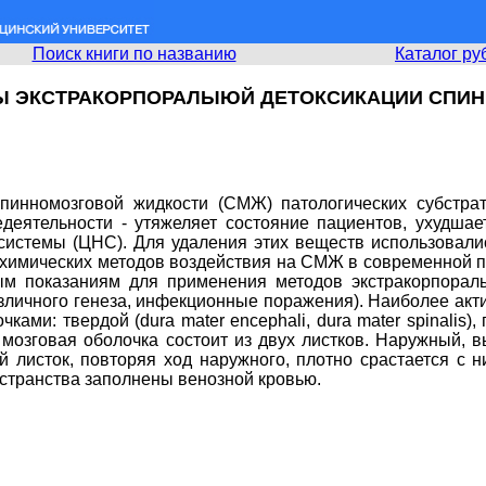
Поиск книги по названию
Каталог ру
Ы ЭКСТРАКОРПОРАЛЫЮЙ ДЕТОКСИКАЦИИ СПИ
пинномозговой жидкости (СМЖ) патологических субстрат
едеятельности - утяжеляет состояние пациентов, ухудшае
системы (ЦНС). Для удаления этих веществ использовали
химических методов воздействия на СМЖ в современной пр
ым показаниям для применения методов экстракорпорал
личного генеза, инфекционные поражения). Наиболее акт
ами: твердой (dura mater encephali, dura mater spinalis), п
ердая мозговая оболочка состоит из двух листков. Наружны
 листок, повторяя ход наружного, плотно срастается с н
странства заполнены венозной кровью.