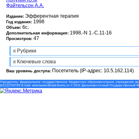
Файтельсон А.А.
Эфферентная терапия
Издание:
1998
Год издания:
6с.
Объем:
1998.-N 1.-С.11-16
Дополнительная информация:
47
Просмотров:
Рубрики
Ключевые слова
Посетитель (IP-адрес: 10.5.162.114)
Ваш уровень доступа:
Учредитель: федеральное государственное бюджетное образовательное учреждение выс
(4212)754783 Е-mail: webmaster@mail.fesmu.ru © 2011 Дальневосточный Государственный 