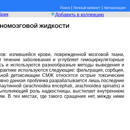
|
|
Поиск
Личный кабинет
Авторизация
брик
Добавить в коллекцию
ННОМОЗГОВОЙ ЖИДКОСТИ
ов: излившейся крови, поврежденной мозговой ткани,
т течение заболевания и углубляет гемоциркуляторные
сь и используются разнообразные методы выведения и
актике используются следующие: фильтрация, сорбция,
ьной детоксикации СМЖ относятся острые токсические
ивно данная проблема разрабатывается лишь последние
аутинной (arachnoidea encephali, arachnoidea spinalis) и
й, выполняющий роль надкостницы, выстилает внутреннюю
им. В тех местах, где такого сращения нет, между ними