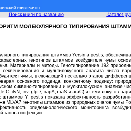
Поиск книги по названию
Каталог ру
ОРИТМ МОЛЕКУЛЯРНОГО ТИПИРОВАНИЯ ШТАММОВ
улярного типирования штаммов Yersinia pestis, обеспечи
характерных генотипов штаммов возбудителя чумы осно
жья. Материалы и методы. Генотипирование 192 природны
 секвенирования и мультилокусного анализа числа вари
будителя чумы, включающий несколько этапов дифференциа
варам основного подвида, конкретному подвиду; природ
усном сиквенс-типировании и мультилокусном анализе ч
C, ilvN, inv, glpD, napA, rhaS и araC) и семи локусов ва
 штаммов Y. pestis показана эффективность разработанн
акже MLVA7 генотипы штаммов из природных очагов чумы Р
фективность эпидемиологического мониторинга возбу
й заноса инфекции.