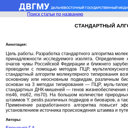
Поиск статьи по названию
СТАНДАРТНЫЙ АЛГ
Аннотация:
Цель работы. Разработка стандартного алгоритма молек
принадлежности исследуемого изолята. Определение 
очагов чумы Российской Федерации и ближнего зарубе
проводили с помощью методов ПЦР, мультилокусного
стандартный алгоритм молекулярного типирования воз
основному или неосновным подвидам, различным био
основан на 3 методах типирования — ПЦР, муль-тилок
стандартных ДНК-мишеней — генов жизнеобеспечения (ter
ms46, ms62, ms70). На большом количестве природных
штаммов Y. pestis различных подвидов и биоваров, а т
Применение разработанного алгоритма повысит эф
установлением источника происхождения штамма и путе
Авторы:
Ерошенко Г.А.