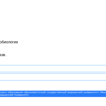
обиологии
азв.
шего образования «Дальневосточный государственный медицинский университет» Минис
Медицинский Университет