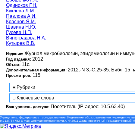
Одиноков Г.Н.
Куклева Л.М.
Павлова А.И.
Краснов Я.М.
Шавина Н.Ю.
Гусева Н.П.
Виноградова Н.А.
Кутырев В.В.
Журнал микробиологии, эпидемиологии и иммун
Издание:
2012
Год издания:
11с.
Объем:
2012.-N 3.-С.25-35. Библ. 15 н
Дополнительная информация:
115
Просмотров:
Рубрики
Ключевые слова
Посетитель (IP-адрес: 10.5.63.40)
Ваш уровень доступа:
Учредитель: федеральное государственное бюджетное образовательное учреждение выс
(4212)754783 Е-mail: webmaster@mail.fesmu.ru © 2011 Дальневосточный Государственный 