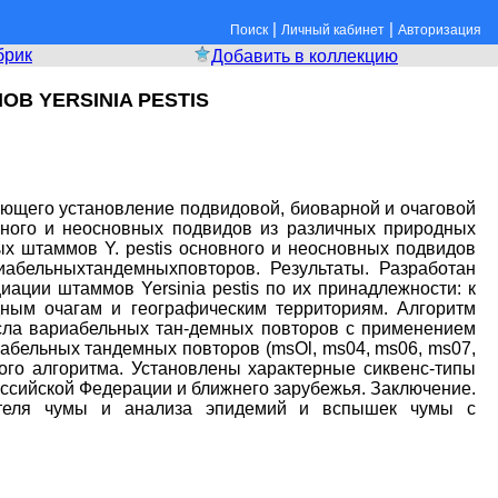
|
|
Поиск
Личный кабинет
Авторизация
брик
Добавить в коллекцию
 YERSINIA PESTIS
вающего установление подвидовой, биоварной и очаговой
вного и неосновных подвидов из различных природных
х штаммов Y. pestis основного и неосновных подвидов
абельныхтандемныхповторов. Результаты. Разработан
ции штаммов Yersinia pestis по их принадлежности: к
ным очагам и географическим территориям. Алгоритм
исла вариабельных тан-демных повторов с применением
риабельных тандемных повторов (msOl, ms04, ms06, ms07,
ого алгоритма. Установлены характерные сиквенс-типы
оссийской Федерации и ближнего зарубежья. Заключение.
дителя чумы и анализа эпидемий и вспышек чумы с