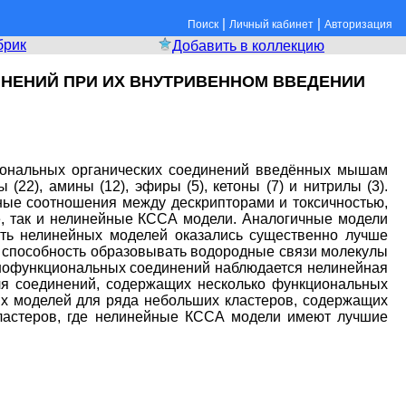
|
|
Поиск
Личный кабинет
Авторизация
брик
Добавить в коллекцию
НЕНИЙ ПРИ ИХ ВНУТРИВЕННОМ ВВЕДЕНИИ
циональных органических соединений введённых мышам
(22), амины (12), эфиры (5), кетоны (7) и нитрилы (3).
ные соотношения между дескрипторами и токсичностью,
е, так и нелинейные КССА модели. Аналогичные модели
ть нелинейных моделей оказались существенно лучше
 способность образовывать водородные связи молекулы
монофункциональных соединений наблюдается нелинейная
для соединений, содержащих несколько функциональных
ых моделей для ряда небольших кластеров, содержащих
кластеров, где нелинейные КССА модели имеют лучшие