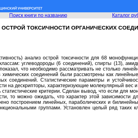
Поиск книги по названию
Каталог ру
 ОСТРОЙ ТОКСИЧНОСТИ ОРГАНИЧЕСКИХ СОЕДИ
активность) анализ острой токсичности для 68 монофунк
ассам: углеводороды (6 соединений), спирты (13), амиды 
показал, что необходимо рассматривать не столько линей
ов химических соединений были рассмотрены как линейны
ых соединений. Статистические параметры и устойчивос
ти на дескрипторы, характеризующие молекулярный вес и
 статистические критерии. Сделан вывод, что если для 
сти, то можно ожидать, что характер этой зависимости 
рено построением линейных, параболических и билинейн
ункциональными группами. Установлен целый ряд таких 