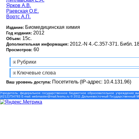
Ярков А.В.
Раевская О.Е.
Вортс А.П.
Биомедицинская химия
Издание:
2012
Год издания:
15с.
Объем:
2012.-N 4.-С.357-371. Библ. 18
Дополнительная информация:
60
Просмотров:
Рубрики
Ключевые слова
Посетитель (IP-адрес: 10.4.131.96)
Ваш уровень доступа:
Учредитель: федеральное государственное бюджетное образовательное учреждение выс
(4212)754783 Е-mail: webmaster@mail.fesmu.ru © 2011 Дальневосточный Государственный 