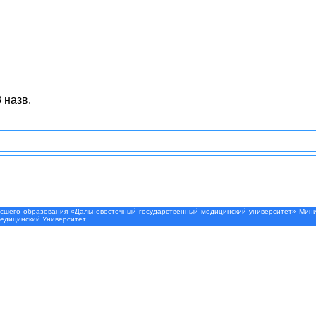
 назв.
шего образования «Дальневосточный государственный медицинский университет» Минис
Медицинский Университет