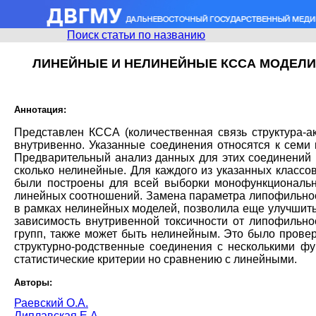
Поиск статьи по названию
ЛИНЕЙНЫЕ И НЕЛИНЕЙНЫЕ КССА МОДЕЛИ
Аннотация:
Представлен КССА (количественная связь структура-
внутривенно. Указанные соединения относятся к семи кл
Предварительный анализ данных для этих соединений 
сколько нелинейные. Для каждого из указанных класс
были построены для всей выборки монофункциональн
линейных соотношений. Замена параметра липофильнос
в рамках нелинейных моделей, позволила еще улучшить
зависимость внутривенной токсичности от липофильно
групп, также может быть нелинейным. Это было прове
структурно-родственные соединения с несколькими ф
статистические критерии но сравнению с линейными.
Авторы:
Раевский О.А.
Липлавская Е.А.