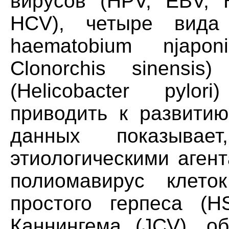
вирусов (HPV, EBV, 
HCV), четыре вида 
haematobium njaponic
Clonorchis sinensi
(Helicobacter pylo
приводить к развити
данных показывае
этиологическими аген
полиомавирус клето
простого герпеса (H
Каннингема (JCV), об