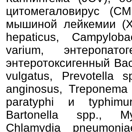
цитомегаловирус (CM
мышиной лейкемии (ХМ
hepaticus, Campyloba
varium, энтеропатог
энтеротоксигенный Bacte
vulgatus, Prevotella 
anginosus, Treponema d
paratyphi и typhimur
Bartonella spp., Myc
Chlamydia pneumoniae