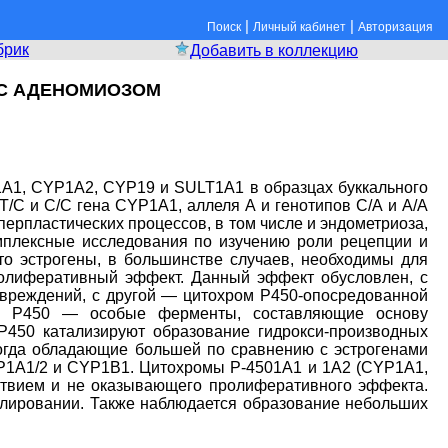
|
|
Поиск
Личный кабинет
Авторизация
брик
Добавить в коллекцию
 С АДЕНОМИОЗОМ
1A1, CYP1A2, CYP19 и SULT1A1 в образцах буккального
/С и С/С гена CYP1A1, аллеля А и генотипов С/А и А/А
перпластических процессов, в том числе и эндометриоза,
омплексные исследования по изучению роли рецепции и
то эстрогены, в большинстве случаев, необходимы для
ролиферативный эффект. Данный эффект обусловлен, с
овреждений, с другой — цитохром Р450-опосредованной
омы Р450 — особые ферменты, составляющие основу
Р450 катализируют образование гидрокси-производных
ногда обладающие большей по сравнению с эстрогенами
P1A1/2 и CYP1B1. Цитохромы Р-4501А1 и 1А2 (CYP1A1,
ствием и не оказывающего пролиферативного эффекта.
силировании. Также наблюдается образование небольших