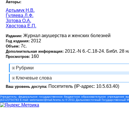
Авторы:
Артымук Н.В.
Гуляева Л.Ф.
Зотова О.А.
Хвостова Е.П.
Журнал акушерства и женских болезней
Издание:
2012
Год издания:
7с.
Объем:
2012.-N 6.-С.18-24. Библ. 28 н
Дополнительная информация:
160
Просмотров:
Рубрики
Ключевые слова
Посетитель (IP-адрес: 10.5.63.40)
Ваш уровень доступа:
Учредитель: федеральное государственное бюджетное образовательное учреждение выс
(4212)754783 Е-mail: webmaster@mail.fesmu.ru © 2011 Дальневосточный Государственный 