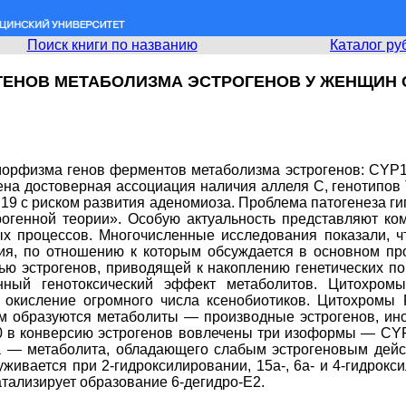
Поиск книги по названию
Каталог ру
ЕНОВ МЕТАБОЛИЗМА ЭСТРОГЕНОВ У ЖЕНЩИН
морфизма генов ферментов метаболизма эстрогенов: CYP
а достоверная ассоциация наличия аллеля С, генотипов Т
19 с риском развития аденомиоза. Проблема патогенеза ги
трогенной теории». Особую актуальность представляют к
х процессов. Многочисленные исследования показали, ч
рия, по отношению к которым обсуждается в основном п
ью эстрогенов, приводящей к накоплению генетических п
енный генотоксический эффект метаболитов. Цитохр
окисление огромного числа ксенобиотиков. Цитохромы 
том образуются метаболиты — производные эстрогенов, и
0 в конверсию эстрогенов вовлечены три изоформы — CY
на — метаболита, обладающего слабым эстрогеновым дей
ивается при 2-гидроксилировании, 15а-, 6а- и 4-гидрок
атализирует образование 6-дегидро-Е2.