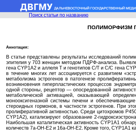
Поиск статьи по названию
ПОЛИМОРФИЗМ Г
Аннотация:
В статье представлены результаты исследований поли
эпителия у 703 женщин методом ПДРФ-анализа. Выявлен
гена CYP1A2 и аллеля Т и генотипов С/Т и С/С гена CYP
в течение многих лет ассоциируется с развитием «эс
метаболизма эстрогенов в патогенезе пролиферативны
возникновения гиперпластических процессов эндомет
одной стороны, рецептор — опосредованной активност
метаболической активацией, оказывающей определ
монооксигеназной системы печени и обеспечивающие 
стероидных гормонов, в частности эстрогенов. При э
пролиферативной активностью. Среди цитохромов Р45
CYP1A2), катализируют образование 2-гидроксиэстро
Наибольшая каталитическая активность CYP1A1 обнаруж
количеств 7а-ОН-Е2 и 16а-ОН-Е2. Кроме того, CYP1A1 к