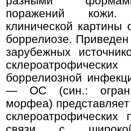
разными формами
поражений кожи.
клинической картины 
боррелиозе. Приведен
зарубежных источник
склероатрофическ
боррелиозной инфекци
— ОС (син.: ограни
морфеа) представляет
склероатрофических 
связи с широкой 