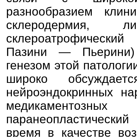
разнообразием клин
склеродермия, ли
склероатрофически
Пазини — Пьерини)
генезом этой патологи
широко обсуждает
нейроэндокринных нар
медикаментозных
паранеопластически
время в качестве воз