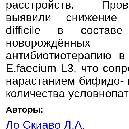
расстройств. Про
выявили снижение п
difficile в состав
новорождённых 
антибиотиотерапию в
E.faecium L3, что со
нарастанием бифидо- 
количества условнопа
Авторы:
Ло Скиаво Л.А.