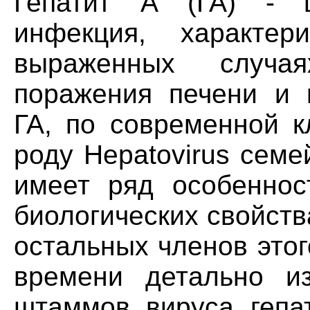
Гепатит А (ГА) - ш
инфекция, характер
выраженных случа
поражения печени и и
ГА, по современной к
роду Hepatovirus семей
имеет ряд особеннос
биологических свойств
остальных членов это
времени детально и
штаммов вируса гепат