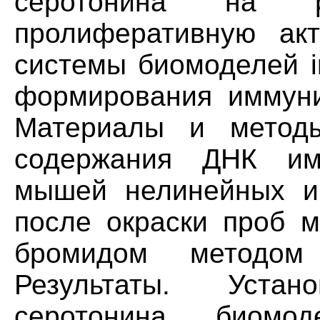
серотонина на р
пролиферативную акт
системы биомоделей in
формирования иммуни
Материалы и методы
содержания ДНК имм
мышей нелинейных и
после окраски проб 
бромидом методом 
Результаты. Уста
серотонина биомо