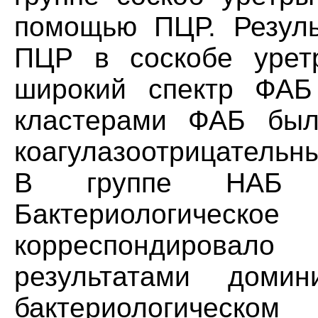
помощью ПЦР. Резуль
ПЦР в соскобе урет
широкий спектр ФА
кластерами ФАБ были
коагулазоотрицательны
В группе НАБ —
Бактериологическое
корреспондировал
результатами доми
бактериологическом