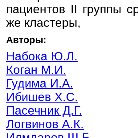
пациентов II группы 
же кластеры,
Авторы:
Набока Ю.Л.
Коган М.И.
Гудима И.А.
Ибишев Х.С.
Пасечник Д.Г.
Логвинов А.К.
Илмдаров Ш.Б.