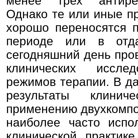
менее трех антирет
Однако те или иные п
хорошо переносятся п
периоде или в отда
сегодняшний день про
клинических иссл
режимов терапии. В д
результаты клинич
применению двухкомпо
наиболее часто испо
клинической практик