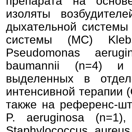
препарата на основе
изоляты возбудителе
дыхательной системы 
системы (МС) Klebs
Pseudomonas aerugin
baumannii (n=4) и P
выделенных в отдел
интенсивной терапии (О
также на референс-шт
P. aeruginosa (n=1),
Staphylococcus aureu