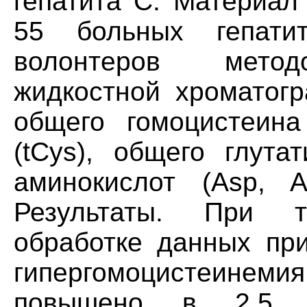
гепатита С. Материал
55 больных гепат
волонтеров метод
жидкостной хроматог
общего гомоцистеина
(tCys), общего глута
аминокислот (Asp, A
Результаты. При то
обработке данных при
гипергомоцистеин
повышено в 2,5 ра