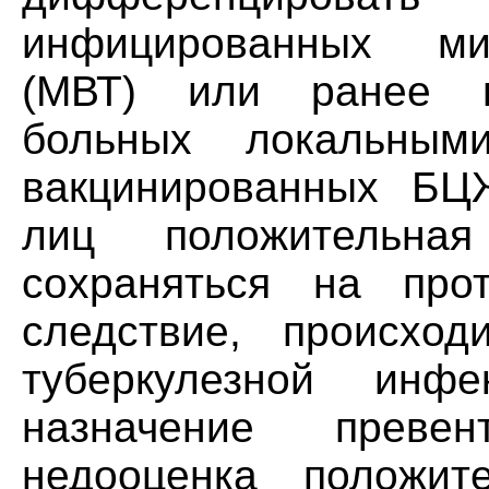
инфицированных мик
(МВТ) или ранее п
больных локальным
вакцинированных БЦ
лиц положительн
сохраняться на про
следствие, происход
туберкулезной инф
назначение преве
недооценка положит