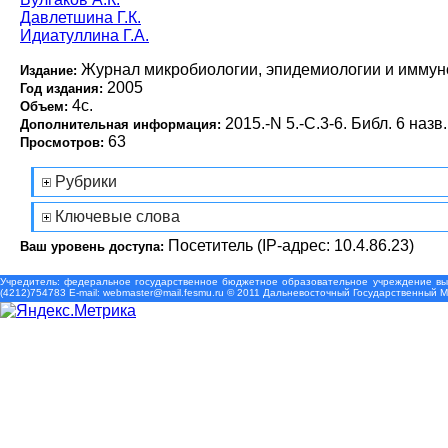
Давлетшина Г.К.
Идиатуллина Г.А.
Журнал микробиологии, эпидемиологии и иммун
Издание:
2005
Год издания:
4с.
Объем:
2015.-N 5.-С.3-6. Библ. 6 назв.
Дополнительная информация:
63
Просмотров:
Рубрики
Ключевые слова
Посетитель (IP-адрес: 10.4.86.23)
Ваш уровень доступа:
Учредитель: федеральное государственное бюджетное образовательное учреждение выс
(4212)754783 Е-mail: webmaster@mail.fesmu.ru © 2011 Дальневосточный Государственный 