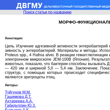
Поиск статьи по названию
МОРФО-ФУНКЦИОНАЛЬ
Аннотация:
Цель. Изучение адгезивной активности энтеробактерий 
зивность у энтеробактерий. Материалы и методы. Использ
Proteus spp., 4 Hafnia alvei. В реакции гемагглютина
электронном микроскопе JEM-100В (Япония). Результат
животных, показало, что бактерии способны вызывать 
— 420 нм и шириной 5,0 — 5,4 нм. Заключение. Пока
структур, с помощью которых происходит специфиче
являются эритроциты птиц.
Авторы:
Туйгунов М.М.
Гашимова Д.Т.
Ахтареева А.А.
Габидуллин Ю.З.
Булгаков А.К.