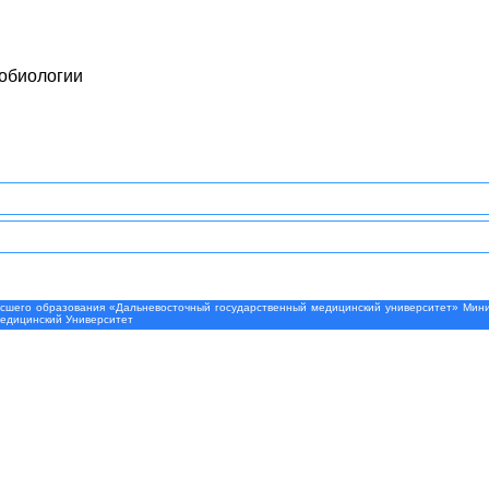
обиологии
шего образования «Дальневосточный государственный медицинский университет» Минис
Медицинский Университет