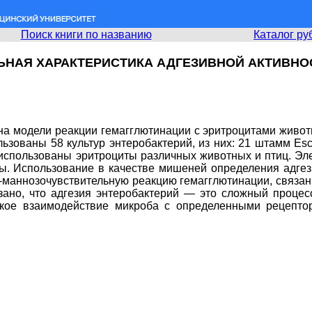
Поиск книги по названию
Каталог ру
НАЯ ХАРАКТЕРИСТИКА АДГЕЗИВНОЙ АКТИВНО
на модели реакции гемагглютинации с эритроцитами животны
ованы 58 культур энтеробактерий, из них: 21 штамм Escheric
ции использованы эритроциты различных животных и птиц. 
ы. Использование в качестве мишеней определения адгез
Д-маннозочувствительную реакцию гемагглютинации, связан
зано, что адгезия энтеробактерий — это сложный проце
ское взаимодействие микроба с определенными рецепто