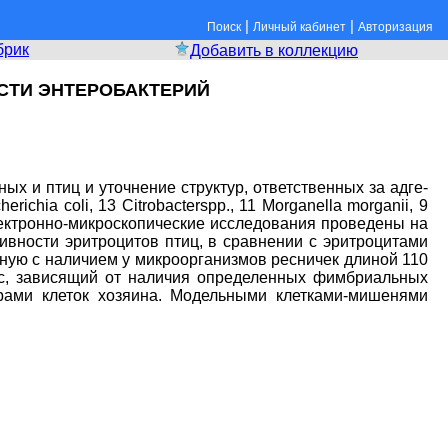
|
|
Поиск
Личный кабинет
Авторизация
брик
Добавить в коллекцию
СТИ ЭНТЕРОБАКТЕРИЙ
х и птиц и уточнение структур, ответственных за адге-
hia coli, 13 Citrobacterspp., 11 Morganella morganii, 9
Электронно-микроскопические исследования проведены на
ивности эритроцитов птиц, в сравнении с эритроцитами
ную с наличием у микроорганизмов ресничек длиной 110
сс, зависящий от наличия определенных фимбриальных
рами клеток хозяина. Модельными клетками-мишенями