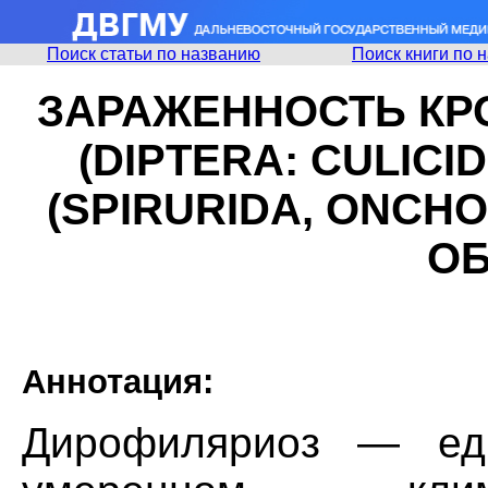
Поиск статьи по названию
Поиск книги по 
ЗАРАЖЕННОСТЬ К
(DIPTERA: CULIC
(SPIRURIDA, ONCH
ОБ
Аннотация:
Дирофиляриоз — еди