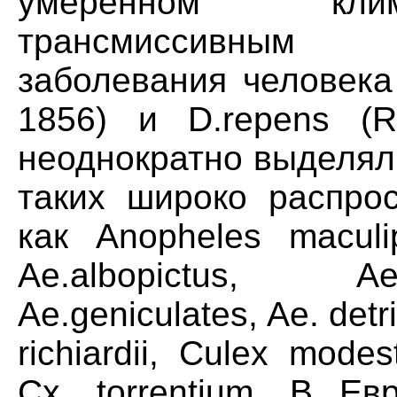
умеренном клим
трансмиссивным 
заболевания человека —
1856) и D.repens (Ra
неоднократно выделял
таких широко распро
как Anopheles maculi
Ae.albopictus, Ae
Ae.geniculates, Ae. detri
richiardii, Culex modest
Cx. torrentium. В Е