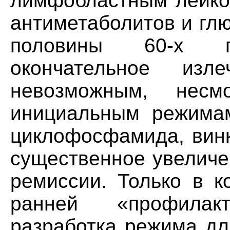
лимфобластным лейко
антиметаболитов и глю
половины 60-х г
окончательное изл
невозможным, нес
инициальным режимам
циклофосфамида, винк
существенное увеличе
ремиссии. Только в к
ранней «профилак
разработка режима д