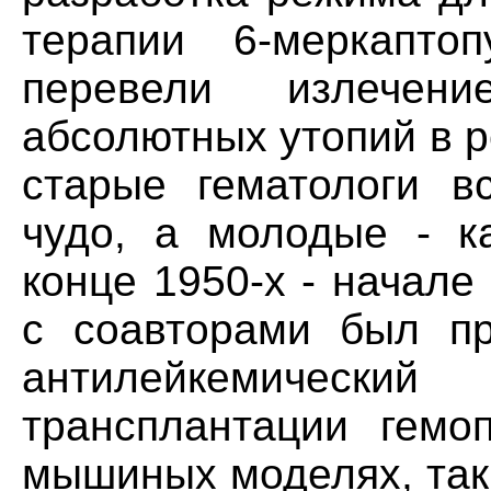
терапии 6-меркапто
перевели излече
абсолютных утопий в р
старые гематологи в
чудо, а молодые - к
конце 1950-х - начал
с соавторами был п
антилейкемическ
трансплантации гемоп
мышиных моделях, так 