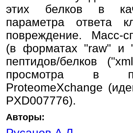
этих белков в кач
параметра ответа кл
повреждение. Масс-с
(в форматах "raw" и 
пептидов/белков ("x
просмотра в пуб
ProteomeXchange (ид
PXD007776).
Авторы:
Русанов А.Л.