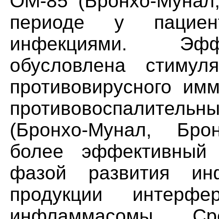
ОМ-85 (Бронхо-Мунал,
периоде у пациен
инфекциями. Эфф
обусловлена стимуля
противовирусного им
противовоспалител
(Бронхо-Мунал, Брон
более эффективный 
фазой развития ин
продукции интерфе
инфламмасомы. Сре