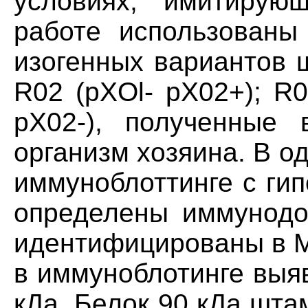
условиях, имитирую
работе использованы
изогенных вариантов ш
R02 (pXOl- рХ02+); R
рХ02-), полученные 
организм хозяина. В 
иммуноблоттинге с ги
определены иммунодо
идентифицированы в M
в иммуноблотинге выя
кДа. Белок 90 кДа шта