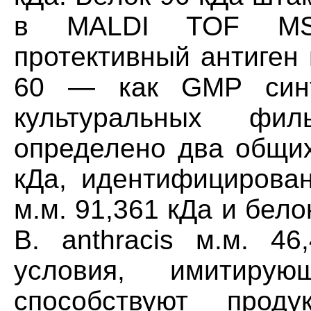
в MALDI TOF MS 
протективный антиген 
60 — как GMP синт
культуральных фи
определено два общих
кДа, идентифицирован
м.м. 91,361 кДа и бело
В. anthracis м.м. 46
условия, имитирую
способствуют проду