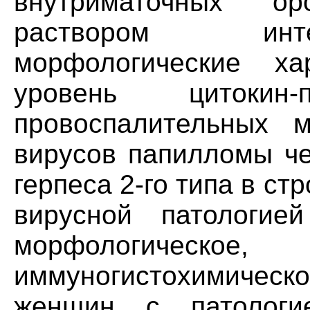
внутриматочных ор
раствором инт
морфологические хар
уровень цитокин-
провоспалительных 
вирусов папилломы че
герпеса 2-го типа в с
вирусной патологие
морфологическое
иммуногистохимиче
женщин с патологи