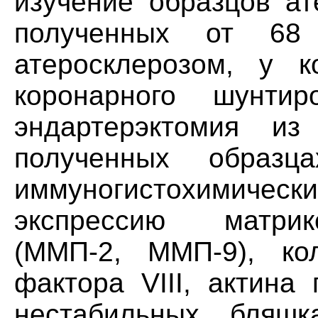
изучение образцов ат
полученных от 68
атеросклерозом, у 
коронарного шунти
эндартерэктомия из
полученных образц
иммуногистохимиче
экспрессию матрик
(ММП-2, ММП-9), ко
фактора VIII, актина
нестабильных бляш