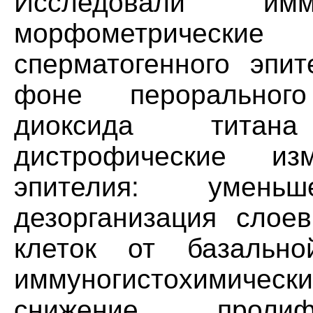
Исследовали иммуногистохимические и морфометрические характеристики сперматогенного эпителия семенников крыс на фоне перорального введения наночастиц диоксида титана (ТiO2). Выявлены дистрофические изменения сперматогенного эпителия: уменьшение его толщины, дезорганизация слоев и отрыв сперматогенных клеток от базальной мембраны. Результаты иммуногистохимических исследований показали снижение пролиферативной активности эпителиальных клеток и их способности к дифференцировке, на что указывает изменение уровня экспрессии маркеров Ki-67 и c-kit. Полученные нами данные свидетельствуют о неблагоприятном влиянии наночастиц ТiO2 на структурно-функциональные характеристики репродуктивной системы самцов крыс и, как следствие, о нарушениях сперматогенеза. Ключевые слова: наночастицы, диоксид титана, токсичность, сперматогенный эпителий. Сперматогенез представляет собой сложный биологический процесс, который особенно чувствителен к любым токсическим воздействиям. Исследования последних лет убедительно доказывают, что действие различных неблагоприятных факторов на мужскую репродуктивную систему приводит к снижению фертильности, уменьшению количества сперматозоидов и негативным изменениям в гаметах. Среди появившихся в последнее время токсикантов серьезное внимание привлекают наноматериалы. Проведенные в последние годы в условиях in vitro и in vivo исследования показывают, что наночастицы (НЧ) после попадания в организм легко проходят через любые мембраны, в том числе эпителиальные, проникают сквозь тематические барьеры и могут оказывать влияние на различные его структуры, включая головной мозг и репродуктивные органы. Среди широкого спектра наноматериалов в настоящее время в наиболее значительных масштабах используются НЧ диоксида титана (ТЮ2). Результаты исследований показали, что НЧ TiO2 оказывают негативное влияние как на соматические, так и на половые клетки организма человека и животных. Так, в экспериментах in vitro было обнаружено, что НЧ ТiO2, мигрируя в клетки Лейдига семенников мыши, уменьшали их пролиферативный потенциал и жизнеспособность, а также увеличивали уровни экспрессии генов одного из ключевых антиоксидантных ферментов — маркера окислительного стресса гемоксигеназы-1 и стероидогенного острого регуляторного белка (StAR), контролирующего транспорт холестерина в митохондрии клеток Лейдига, что напрямую связано с синтезом андрогенов этими клетками. Подкожная инъекция НЧ Ti02 в организм беременных самок мышей вызывает у потомства мужского пола накопление НЧ в сперматидах, клетках Сертоли и Лейдига, что приводит к нарушению сперматогенеза. В работах внутрибрюшинная инъекция НЧ ТiO2 самцам мышей вызывала заметное снижение числа сперматозоидов, их подвижности и усиление процессов апоптоза сперматогенных клеток. Предполагается, что снижение подвижности сперматозоидов, вызванное воздействием НЧ ТiO2, может быть объяснено развивающимся окислительным стрессом. Поскольку мембрана сперматозоидов богата полиненасыщенными жирными кислотами, то это делает их чрезвычайно чувствительными к воздействию АФК. Подтверждением этого тезиса является исследование, в котором показано, что в клетках Сертоли НЧ ТiO2 вызывают повышенную генерацию АФК, усиление ПОЛ, повреждение ДНК, активацию ряда каспаз с последующей гибелью этих клеток. Негативное влияние НЧ Ti02 на репродуктивную систему не ограничивается влиянием на сперматогенез, но также затрагивает овогенез и эмбриональное развитие. Так, ранее нами показано, что НЧ ТiO2 оказывают токсическое влияние на репродуктивную систему самок крыс и эмбриональное развитие их потомства. Несмотря на кажущуюся хорошую изученность токсического влияния НЧ ТiO2 на мужскую репродуктивную систему, клеточные механизмы, лежащие в основе нарушения сперматогенеза под влиянием НЧ, остаются малопонятными, что связано с низкой информативностью используемых ранее, в том числе и классических, методов исследования. Применительно к сперматогенному эпителию (СЭ) для описания морфологических характеристик целесообразно использование маркера стволовых клеток — c-kit, экспрессия которого позволяет выявить изменения в их количестве, и маркера пролиферации Ki-67. Целью данной работы являлось исследование иммуногистохимических и морфометрических характеристик СЭ крыс на фоне воздействия НЧ ТiO2. МЕТОДИКА ИССЛЕДОВАНИЯ. В работе использовали половозрелых самцов крыс Вистар (n=38) массой 170-210 г. Всех животных содержали в одинаковых условиях вивария на стандартном сбалансированном рационе, при свободном доступе к воде и пище, в соответствии с правилами, принятыми Европейско