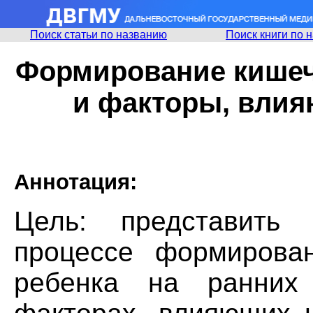
Поиск статьи по названию
Поиск книги по 
Формирование кишеч
и факторы, влия
Аннотация:
Цель: представить современные данные о процессе формировании кишечной микробиоты ребенка на ранних этапах его развития и факторах, влияющих на этот процесс. Кишечная микробиота играет ключевую роль в физиологии и поддержании гомеостаза организма человека. Результаты молекулярно-генетических исследований свидетельствуют о том, что процесс формирования кишечной микробиоты начинается внутриутробно и ребенок получает микрофлору матери в течение всей беременности, родов и грудного вскармливания. Наиболее интенсивно процесс микробной колонизации ребенка микроорганизмами матери и окружающей среды происходит в родах и постнатальном периоде. Внутриутробный и неонатальный периоды представляют собой критические этапы формирования микробиома ребенка, от которых во многом зависит состояние его здоровья в течение всей жизни. Состав формирующейся микробиоты зависит от гестационного возраста ребенка, способа родоразрешения, типа вскармливания, антибактериальной терапии, санитарно-гигиенических условий окружающей среды, географических условий и др. Более глубокое понимание процессов формирования кишечной микрофлоры позволит разработать эффективные методы профилактики и коррекции микроэкологических нарушений у ребенка. Ключевые слова: дети, кишечная микробиота, внутриутробный период, неонатальный период, кесарево сечение, грудное вскармливание. Микробиота человека представляет собой эволю-ционно сложившуюся экологическую систему разнообразных микроорганизмов, населяющих открытые полости организма и поддерживающих биохимическое, метаболическое, иммунологическое равновесие, необходимое для сохранения здоровья . Наиболее многочисленная микробная популяция обитает в желудочно-кишечном тракте, в большей степени — в толстой кишке, которая содержит примерно 1014 бактериальных клеток, что в десятки раз превышает общее количество клеток организма .По оценкам ученых, в данной экологической нише обитает от 400 до 1500 видов микробов, а общий геном бактерий желудочно-кишечного тракта насчитывает около 3 млн генов, что в 150 раз превышает размер генома человека . Микробиота каждого человека имеет свой уникальный состав и развивается на протяжении всей жизни.Результаты мета-геномных исследований показали, что большинство кишечных микробов являются представителями видов Actinobacleria (роды Bifidobacterium и Colinsella),.Bacteroidetes (роды Bacteroides и Prevotella), Firmicutes (роды Lactobacillus, Clostridium, Eubacterium и Rumino-coccus), Proteobacteria (Enterobacter spp.) . Кишечная микрофлора имеет важнейшее значение для состояния здоровья человека, поскольку обеспечивает колонизационную резистентность слизистых пищеварительного тракта, регулирует важные метаболические и физиологические функции, стимулирует развитие иммунной системы, поддерживает гомеостаз организма человека в течение всей его жизни. Результаты метагеномных исследований генетического состава и метаболического профиля кишечной микробиоты свидетельствуют о том, что данный микробиоценоз представляет собой отдельный экстракорпоральный орган человеческого организма. В настоящее время доказано, что нарушение состава кишечной микробиоты повышает риск или является непосредственной причиной развития инфекционных и неинфекционных заболеваний. Показано, что при избыточном бактериальном росте, повышении проницаемости слизистой кишечника, снижении иммунного статуса макроорганизма развиваются условия для бактериальной транслокации, бактериемии и сепсиса .С угнетением индигенной анаэробной флоры антибиотиками и активизацией условно-патогенных микробов (С. difficile, S. aureus, Candida albicans, Klebsiella oxytoca) связано развитие инфекционной антибиотикоассоциированной диареи . Кишечный микробиоценоз является основным источником уропатогенной флоры (Е. coli, Proteus mirabilis, Klebsiella pneumoniae).Имеются доказательства роли дисбиозной кишечной микрофлоры в формировании ожирения и сахарного диабета 2-го типа, а также атеросклероза и артериальной гипертензии . Нарушение состава и функции кишечной микробиоты ассоциируется с развитием воспалительных заболеваниий кишечника и рака толстой кишки. Доказано, что нарушение состава кишечной микрофлоры может быть причиной атопических заболеваний (бронхиальная астма, ато-пический дерматит, аллергический ринит) .Имеются доказательства связи дисбиоза кишечной микрофлоры с развитием нейродегенеративных заболеваниий головного мозга . Наиболее чувствительна к воздействию неблагоприятных факторов неонатальная микробиота. Данные литературы свидетельствуют о том, что воздействие антибиотиков на «незрелую» микроб