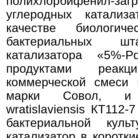
полихлорбифенил-
углеродных катализ
качестве биологич
бактериальных ш
катализатора «5%-Рd
продуктами реакци
коммерческой смеси 
марки Совол, и 
wratislaviensis КТ112
бактериальной куль
катализатор в коротк