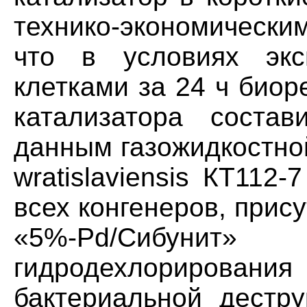
технико-экономически
что в условиях экс
клетками за 24 ч биор
катализатора состав
данным газожидкостно
wratislaviensis КТ112
всех конгенеров, прис
«5%-Рd/Сибуни
гидродехлорирован
бактериальной дестру