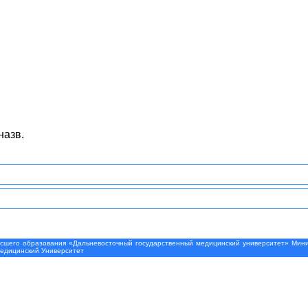
назв.
шего образования «Дальневосточный государственный медицинский университет» Минис
Медицинский Университет