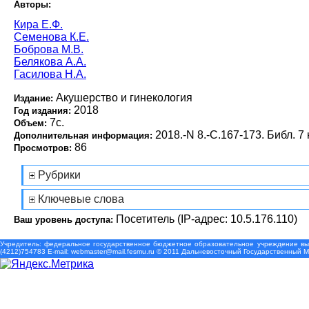
Авторы:
Кира Е.Ф.
Семенова К.Е.
Боброва М.В.
Белякова А.А.
Гасилова Н.А.
Акушерство и гинекология
Издание:
2018
Год издания:
7с.
Объем:
2018.-N 8.-С.167-173. Библ. 7 
Дополнительная информация:
86
Просмотров:
Рубрики
Ключевые слова
Посетитель (IP-адрес: 10.5.176.110)
Ваш уровень доступа:
Учредитель: федеральное государственное бюджетное образовательное учреждение выс
(4212)754783 Е-mail: webmaster@mail.fesmu.ru © 2011 Дальневосточный Государственный 