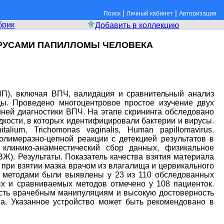
|
|
Поиск
Личный кабинет
Авторизация
брик
Добавить в коллекцию
ИРУСАМИ ПАПИЛЛОМЫ ЧЕЛОВЕКА
П), включая ВПЧ, валидация и сравнительный анализ
ы. Проведено многоцентровое простое изучение двух
нней диагностики ВПЧ. На этапе скрининга обследовано
идкости, в которых идентифицировали бактерии и вирусы.
lium, Trichomonas vaginalis, Human papillomavirus.
лимеразно-цепной реакции с детекцией результатов в
клинико-анамнестический сбор данных, физикальное
ВЖ). Результаты. Показатель качества взятия материала
 при взятии мазка врачом из влагалища и цервикального
ми методами были выявлены у 23 из 110 обследованных
х и сравниваемых методов отмечено у 108 пациенток.
ость врачебным манипуляциям и высокую достоверность
ва. Указанное устройство может быть рекомендовано в