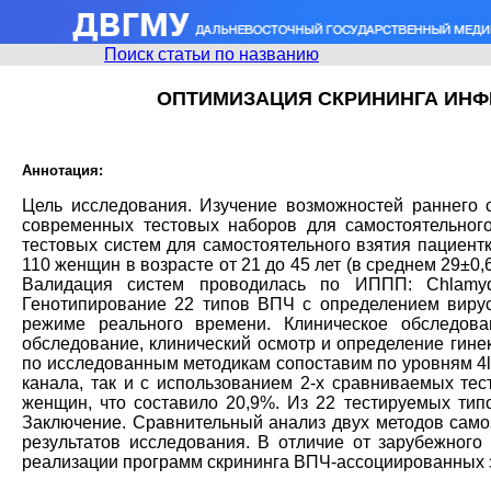
Поиск статьи по названию
ОПТИМИЗАЦИЯ СКРИНИНГА ИНФ
Аннотация:
Цель исследования. Изучение возможностей раннего
современных тестовых наборов для самостоятельног
тестовых систем для самостоятельного взятия пациент
110 женщин в возрасте от 21 до 45 лет (в среднем 29±0
Валидация систем проводилась по ИППП: Chlamydia t
Генотипирование 22 типов ВПЧ с определением вирус
режиме реального времени. Клиническое обследова
обследование, клинический осмотр и определение гинек
по исследованным методикам сопоставим по уровням 4lg
канала, так и с использованием 2-х сравниваемых те
женщин, что составило 20,9%. Из 22 тестируемых ти
Заключение. Сравнительный анализ двух методов само
результатов исследования. В отличие от зарубежного
реализации программ скрининга ВПЧ-ассоциированных з