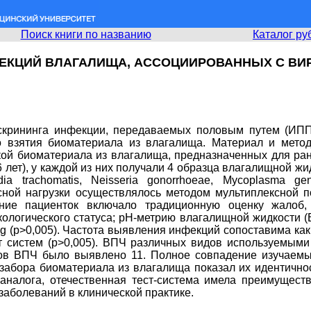
Поиск книги по названию
Каталог ру
ЕКЦИЙ ВЛАГАЛИЩА, АССОЦИИРОВАННЫХ С В
 скрининга инфекции, передаваемых половым путем (ИПП
о взятия биоматериала из влагалища. Материал и метод
кой биоматериала из влагалища, предназначенных для ра
,6 лет), у каждой из них получали 4 образца влагалищной ж
rachomatis, Neisseria gonorrhoeae, Mycoplasma genita
ной нагрузки осуществлялось методом мультиплексной по
ние пациенток включало традиционную оценку жалоб, 
ологического статуса; рН-метрию влагалищной жидкости (
 (р>0,005). Частота выявления инфекций сопоставима как
ст систем (р>0,005). ВПЧ различных видов используемы
пов ВПЧ было выявлено 11. Полное совпадение изучаемы
забора биоматериала из влагалища показал их идентичн
 аналога, отечественная тест-система имела преимущест
аболеваний в клинической практике.