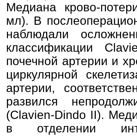
Медиана крово-потер
мл). В послеоперацио
наблюдали осложнен
классификации Clavi
почечной артерии и х
циркулярной скелети
артерии, соответстве
развился непродолж
(Clavien-Dindo II). М
в отделении инт