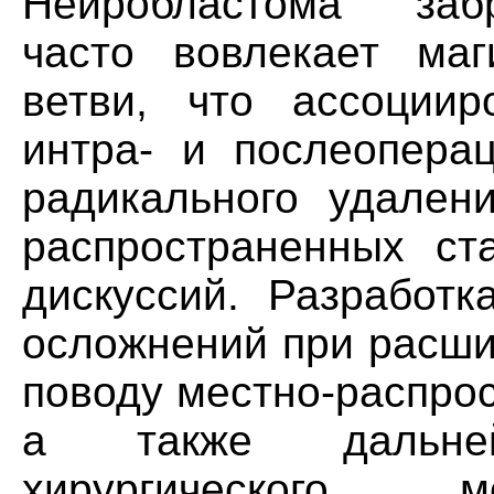
Нейробластома заб
часто вовлекает ма
ветви, что ассоции
интра- и послеопера
радикального удален
распространенных ст
дискуссий. Разработк
осложнений при расши
поводу местно-распро
а также дальне
хирургического