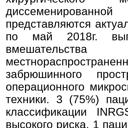
диссеменирован
представляются актуа
по май 2018г. вы
вмешательс
местнораспростра
забрюшинного прос
операционного микрос
техники. 3 (75%) па
классификации INRG
высокого риска. 1 пац