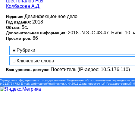
Шестопалов Н.В.
Колбасова А.Д.
Дезинфекционное дело
Издание:
2018
Год издания:
5с.
Объем:
2018.-N 3.-С.43-47. Библ. 10 н
Дополнительная информация:
66
Просмотров:
Рубрики
Ключевые слова
Посетитель (IP-адрес: 10.5.176.110)
Ваш уровень доступа:
Учредитель: федеральное государственное бюджетное образовательное учреждение выс
(4212)754783 Е-mail: webmaster@mail.fesmu.ru © 2011 Дальневосточный Государственный 