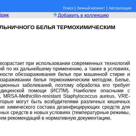
|
|
Поиск
Личный кабинет
Авторизация
брик
Добавить в коллекцию
ОЛЬНИЧНОГО БЕЛЬЯ ТЕРМОХИМИЧЕСКИМ
возрастает при использовании современных технологий
ий по их дальнейшему применению, а также в условиях,
ности обеззараживания белья при машинной стирке и
зараживании белья термохимическим методом. Белье,
ионных заболеваний, поэтому обработка его требует
медицинской помощи (ИСПМ). Наиболее опасными с
MRSA-Methicillin-resistant Staphylococcus aureus, VRE-
a, которые могут быть возбудителями различных кишечных
ие химического состава дезинфицирующих средств для
нных средств в новых условиях (температурные режимы,
нием рекомендаций в нормативную документацию.