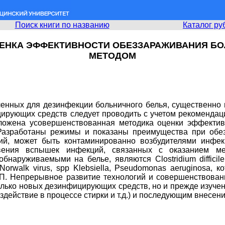
Поиск книги по названию
Каталог ру
ЕНКА ЭФФЕКТИВНОСТИ ОБЕЗЗАРАЖИВАНИЯ Б
МЕТОДОМ
нных для дезинфекции больничного белья, существенно 
ирующих средств следует проводить с учетом рекомендац
ложена усовершенствованная методика оценки эффектив
 Разработаны режимы и показаны преимущества при обез
ий, может быть контаминированно возбудителями инфекц
овения вспышек инфекций, связанных с оказанием 
аруживаемыми на белье, являются Clostridium difficile, 
a, Norwalk virus, spp Klebsiella, Pseudomonas aeruginos
П. Непрерывное развитие технологий и совершенствован
только новых дезинфицирующих средств, но и прежде изуче
здействие в процессе стирки и т.д.) и последующим внесе