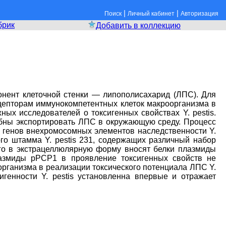
|
|
Поиск
Личный кабинет
Авторизация
брик
Добавить в коллекцию
понент клеточной стенки — липополисахарид (ЛПС). Для
цепторам иммунокомпетентных клеток макроорганизма в
х исследователей о токсигенных свойствах Y. pestis.
обны экспортировать ЛПС в окружающую среду. Процесс
ии генов внехромосомных элементов наследственности Y.
го штамма Y. pestis 231, содержащих различный набор
его в экстрацеллюлярную форму вносят белки плазмиды
азмиды pPCP1 в проявление токсигенных свойств не
организма в реализации токсического потенциала ЛПС Y.
игенности Y. pestis установленна впервые и отражает