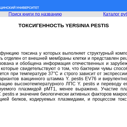
Поиск книги по названию
Каталог ру
ТОКСИГЕННОСТЬ YERSINIA PESTIS
ий, функцию токсина у которых выполняет структурный ком
ть отделен от внешней мембраны клетки и представлен ре
ована и обобщена информация отечественных и зарубежны
 которые свидетельствуют о том, что бактерии чумы спос
ется при температуре 37°С и строго зависит от экспресс
ариантов вакцинного штамма Y. pestis EV76 и вирулентно
ивацию высокотемпературного ЛПС Y. pestis и переводу 
руемого плазмидой pMT1, менее выражено. Участие пл
. pestis и значение биологически активных факторов макро
цией белков, кодируемых плазмидами, и процессом токс