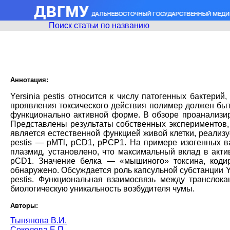
Поиск статьи по названию
Аннотация:
Yersinia pestis относится к числу патогенных бактер
проявления токсического действия полимер должен бы
функционально активной форме. В обзоре проанализир
Представлены результаты собственных экспериментов,
является естественной функцией живой клетки, реализу
pestis — pMTl, pCD1, pPCP1. На примере изогенных в
плазмид, установлено, что максимальный вклад в акт
pCD1. Значение белка — «мышиного» токсина, коди
обнаружено. Обсуждается роль капсульной субстанции Y
pestis. Функциональная взаимосвязь между транслока
биологическую уникальность возбудителя чумы.
Авторы:
Тынянова В.И.
Соколова Е.П.