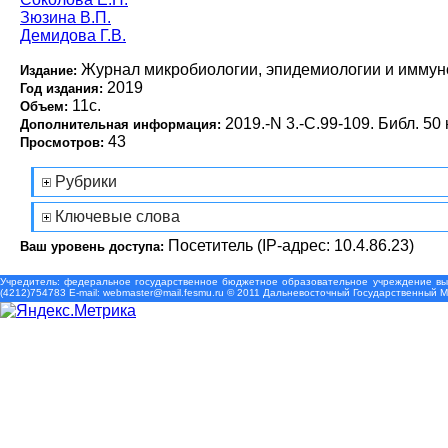
Зюзина В.П.
Демидова Г.В.
Журнал микробиологии, эпидемиологии и иммун
Издание:
2019
Год издания:
11с.
Объем:
2019.-N 3.-С.99-109. Библ. 50 
Дополнительная информация:
43
Просмотров:
Рубрики
Ключевые слова
Посетитель (IP-адрес: 10.4.86.23)
Ваш уровень доступа:
Учредитель: федеральное государственное бюджетное образовательное учреждение выс
(4212)754783 Е-mail: webmaster@mail.fesmu.ru © 2011 Дальневосточный Государственный 