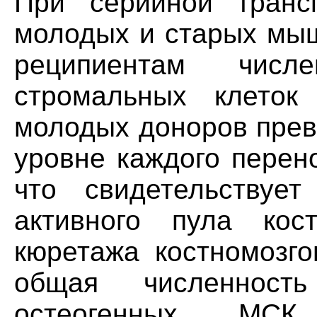
При серийной трансп
молодых и старых мы
реципиентам числе
стромальных клеток
молодых доноров прев
уровне каждого перенос
что свидетельствуе
активного пула кос
кюретажа костномозг
общая численнос
остеогенных МС