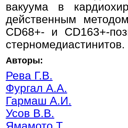
вакуума в кардиохир
действенным методом
CD68+- и СD163+-поз
стерномедиастинитов.
Авторы:
Рева Г.В.
Фургал А.А.
Гармаш А.И.
Усов В.В.
Ямамото Т.