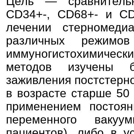
Цель — сравнитель
CD34+-, CD68+- и СD
лечении стерномеди
различных режимо
иммуногистохимичес
методов изучены 
заживления постстерн
в возрасте старше 50
применением постоян
переменного вакуу
пациентов), либо в у