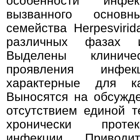
особенности инфек
вызванного основ
семейства Herpesviri
различных фазах и
Выделены клинич
проявления инфекц
характерные для ка
Выносятся на обсужде
отсутствием единой т
хронически проте
инфекции. Приводи