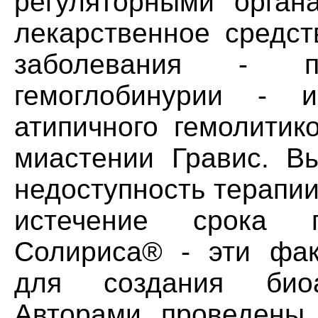
регуляторными орган
лекарственное средст
заболевания - па
гемоглобинурии - 
атипичного гемолитик
миастении Гравис. Вы
недоступность терапии
истечение срока 
Солириса® - эти фак
для создания биоа
Авторами проведены