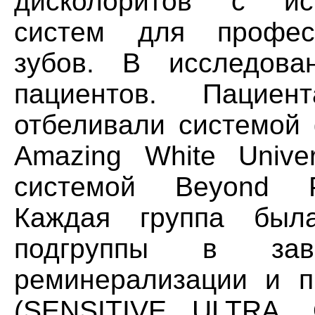
дисколоритов с ис
систем для професс
зубов. В исследова
пациентов. Пацие
отбеливали системой 
Amazing White Unive
системой Beyond Po
Каждая группа бы
подгруппы в зав
реминерализации и п
(SENSITIVE ULTRA,