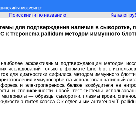
Поиск книги по названию
Каталог ру
темы для подтверждения наличия в сыворотке, п
 к Treponema pallidum методом иммунного блотт
а наиболее эффективным подтверждающим методом иссл
их исследований только в формате Line blot с использ
ентов для диагностики сифилиса методом иммунного блотти
приготовления иммуносорбента использован нативный лизат
офореза и электропереноса белков возбудителя на нит
ности и специфичности новой тест-системы использова
ие материалы — образцы сыворотки, плазмы крови, спинном
идкости антител класса С к отдельным антигенам Т. pallid