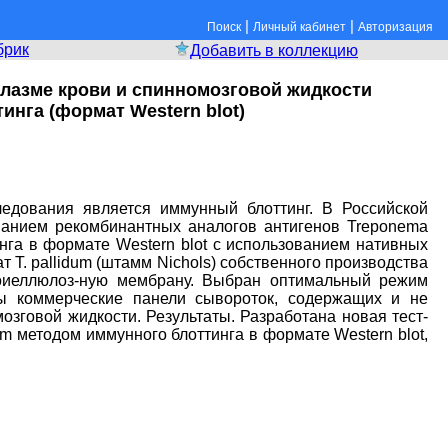
|
|
Поиск
Личный кабинет
Авторизация
брик
Добавить в коллекцию
лазме крови и спинномозговой жидкости
инга (формат Western blot)
едования является иммунный блоттинг. В Российской
ованием рекомбинантных аналогов антигенов Treponema
нга в формате Western blot с использованием нативных
 Т. pallidum (штамм Nichols) собственного производства
роиеллюлоз-ную мембрану. Выбран оптимальный режим
ны коммерческие панели сывороток, содержащих и не
озговой жидкости. Результаты. Разработана новая тест-
um методом иммунного блоттинга в формате Western blot,