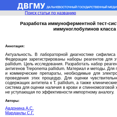
Поиск статьи по названию
Разработка иммуноферментной тест-сис
иммуноглобулинов класса G
Аннотация:
Актуальность. В лабораторной диагностике сифилис
Федерации зарегистрированы наборы реагентов для эт
pallidum. Цель исследования. Разработать набор реаг
антигенов Treponema pallidum. Материал и методы. Для 
и коммерческие препараты, необходимые для электр
проведения этих процедур. Для оценки чувствитель
содержащих антитела к Т. pallidum, а также клиническ
система для оценки наличия в крови и спинномозговой ж
не уступающая по эффективности импортному аналогу.
Авторы:
Авдонина А.С.
Марданлы С.Г.