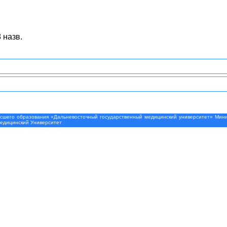
 назв.
шего образования «Дальневосточный государственный медицинский университет» Минис
Медицинский Университет