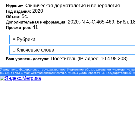
Клиническая дерматология и венерология
Издание:
2020
Год издания:
5с.
Объем:
2020.-N 4.-С.465-469. Библ. 18
Дополнительная информация:
41
Просмотров:
Рубрики
Ключевые слова
Посетитель (IP-адрес: 10.4.98.208)
Ваш уровень доступа:
Учредитель: федеральное государственное бюджетное образовательное учреждение выс
(4212)754783 Е-mail: webmaster@mail.fesmu.ru © 2011 Дальневосточный Государственный 