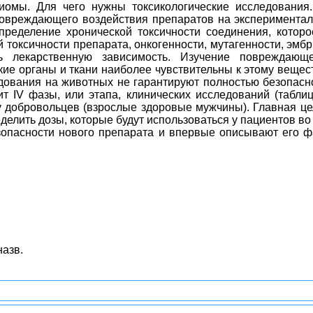
омы. Для чего нужны токсикологические исследования. 
овреждающего воздействия препаратов на эксперименталь
определение хронической токсичности соединения, котор
 токсичности препарата, онкогенности, мутагенности, эмбр
ь лекарственную зависимость. Изучение повреждающ
ие органы и ткани наиболее чувствительны к этому вещест
дования на животных не гарантируют полностью безопасно
т IV фазы, или этапа, клинических исследований (таблиц
 добровольцев (взрослые здоровые мужчины). Главная цел
лить дозы, которые будут использоваться у пациентов во 
опасности нового препарата и впервые описывают его фа
назв.