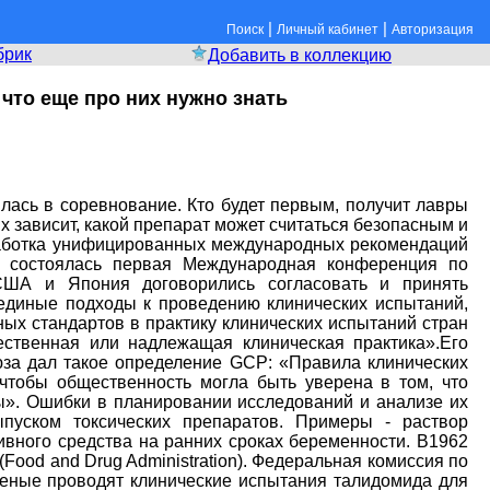
|
|
Поиск
Личный кабинет
Авторизация
брик
Добавить в коллекцию
что еще про них нужно знать
лась в соревнование. Кто будет первым, получит лавры
х зависит, какой препарат может считаться безопасным и
зработка унифицированных международных рекомендаций
е состоялась первая Международная конференция по
, США и Япония договорились согласовать и принять
единые подходы к проведению клинических испытаний,
ых стандартов в практику клинических испытаний стран
ественная или надлежащая клиническая практика».Его
за дал такое определение GCP: «Правила клинических
 чтобы общественность могла быть уверена в том, что
». Ошибки в планировании исследований и анализе их
пуском токсических препаратов. Примеры - раствор
тивного средства на ранних сроках беременности. В1962
Food and Drug Administration). Федеральная комиссия по
ченые проводят клинические испытания талидомида для