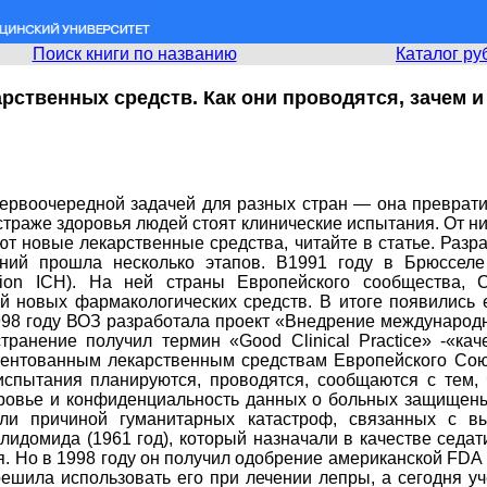
Поиск книги по названию
Каталог ру
рственных средств. Как они проводятся, зачем и 
первоочередной задачей для разных стран — она преврати
страже здоровья людей стоят клинические испытания. От ни
ают новые лекарственные средства, читайте в статье. Ра
аний прошла несколько этапов. В1991 году в Брюссел
isation ICH). На ней страны Европейского сообщества
 новых фармакологических средств. В итоге появились 
98 году ВОЗ разработала проект «Внедрение международн
ранение получил термин «Good Clinical Practice» -«кач
атентованным лекарственным средствам Европейского Сою
испытания планируются, проводятся, сообщаются с тем,
оровье и конфиденциальность данных о больных защищены
али причиной гуманитарных катастроф, связанных с вы
алидомида (1961 год), который назначали в качестве седа
 Но в 1998 году он получил одобрение американской FDA (
шила использовать его при лечении лепры, а сегодня у