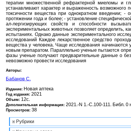
терапии множественной рефрактерной миеломы и гли
устанавливают характер и выраженность возможного п
токсичности вещества при однократном введении; - 
протяжении года и более; - установление специфической
ал-лергизирующих свойств и способности вызыват
экспериментальных животных позволяет определить, как
испытаниях. Однако данные экспериментального иссле
исследований Каждое лекарственное средство проходи
вещества у человека. Чаще исследования начинаются у
новым препаратом. Параллельно ученые пытаются опреде
фазы ученые получают предварительные данные о без
невозможно провести исследования
Авторы:
Бабанов С.
Новая аптека
Издание:
2021
Год издания:
12с.
Объем:
2021.-N 1.-С.100-111. Библ. 0 
Дополнительная информация:
38
Просмотров:
Рубрики