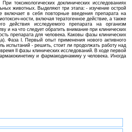
При токсикологических доклинических исследованиях
ных животных. Выделяют три этапа: - изучение острой
ое включает в себя повторные введения препарата на
иотоксич-ности, включая тератогенное действие, а также
его действия исследуемого препарата на организм
ву и на что следует обратить внимание при клинических
сть препарата для человека. Каковы фазы клинических
а). Фаза I. Первый опыт применения нового активного
ь испытаний - решить, стоит ли продолжать работу над
время II фазы клинических исследований. В ходе первой
рмакокинетику и фармакодинамику у человека. Иногда