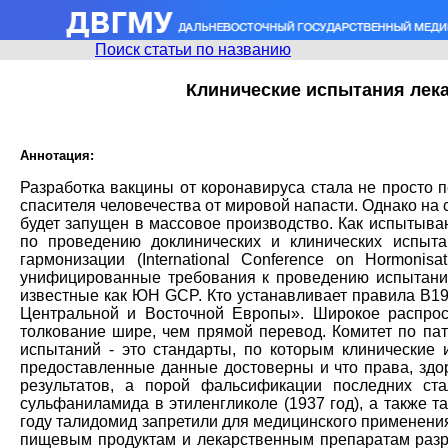
Поиск статьи по названию
Клинические испытания лека
Аннотация:
Разработка вакцины от коронавируса стала не просто 
спасителя человечества от мировой напасти. Однако на 
будет запущен в массовое производство. Как испытыв
по проведению доклинических и клинических испыт
гармонизации (International Conference on Hormon
унифицированные требования к проведению испытаний
известные как ЮН GCP. Кто устанавливает правила В19
Центральной и Восточной Европы». Широкое распрост
толкование шире, чем прямой перевод. Комитет по п
испытаний - это стандарты, по которым клинические 
предоставленные данные достоверны и что права, зд
результатов, а порой фальсификации последних ст
сульфаниламида в этиленгликоле (1937 год), а также т
году талидомид запретили для медицинского применения.
пищевым продуктам и лекарственным препаратам разре