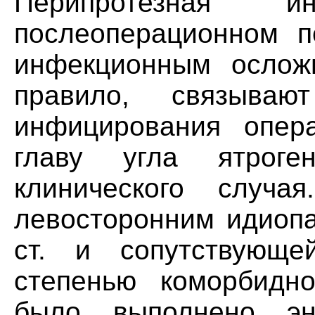
Перипротезная 
послеоперационном п
инфекционным осложн
правило, связыва
инфицирования опер
главу угла ятроге
клинического случ
левосторонним идиопа
ст. и сопутствующе
степенью коморбидн
было выполнено энд