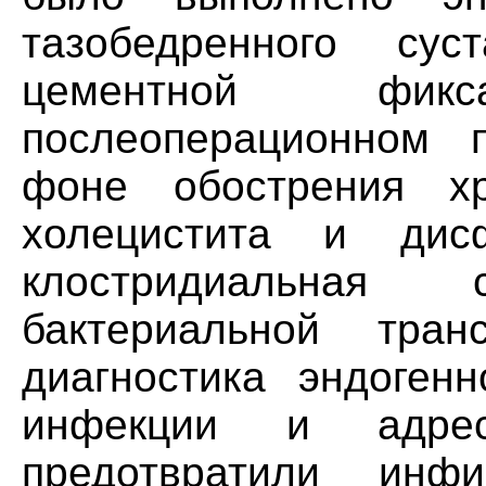
тазобедренного су
цементной фи
послеоперационном п
фоне обострения хро
холецистита и дис
клостридиальная 
бактериальной тран
диагностика эндогенн
инфекции и адресн
предотвратили инфи