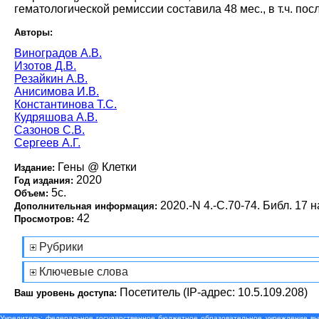
гематологической ремиссии составила 48 мес., в т.ч. по
Авторы:
Виноградов А.В.
Изотов Д.В.
Резайкин А.В.
Анисимова И.В.
Константинова Т.С.
Кудряшова А.В.
Сазонов С.В.
Сергеев А.Г.
Гены @ Клетки
Издание:
2020
Год издания:
5с.
Объем:
2020.-N 4.-С.70-74. Библ. 17 н
Дополнительная информация:
42
Просмотров:
Рубрики
Ключевые слова
Посетитель (IP-адрес: 10.5.109.208)
Ваш уровень доступа:
Учредитель: федеральное государственное бюджетное образовательное учреждение выс