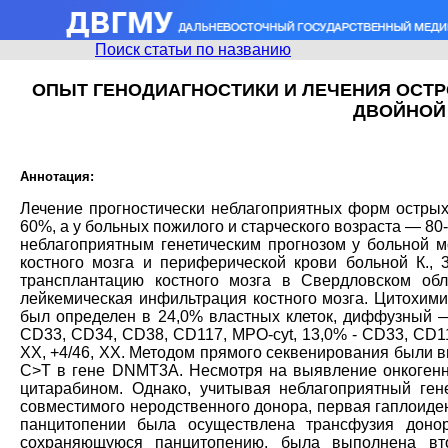
Поиск статьи по названию
ОПЫТ ГЕНОДИАГНОСТИКИ И ЛЕЧЕНИЯ ОСТ
ДВОЙНОЙ
Аннотация:
Лечение прогностически неблагоприятных форм острых 
60%, а у больных пожилого и старческого возраста — 8
неблагоприятным генетическим прогнозом у больной м
костного мозга и периферической крови больной К.,
трансплантацию костного мозга в Свердловском обл
лейкемическая инфильтрация костного мозга. Цитохим
был определен в 24,0% властных клеток, диффузный —
CD33, CD34, CD38, CD117, MPO-cyt, 13,0% - CD33, CD11
XX, +4/46, XX. Методом прямого секвенирования были вы
С>Т в гене DNMT3A. Несмотря на выявление онкогенн
цитарабином. Однако, учитывая неблагоприятный ген
совместимого неродственного донора, первая гаплоиде
панцитопении была осуществлена трансфузия донор
сохраняющуюся панцитопению, была выполнена вто