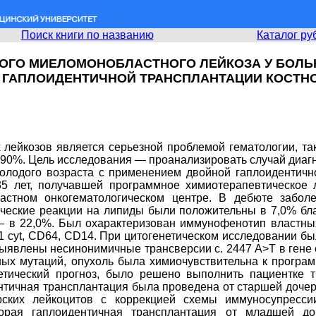
Поиск книги по названию
Каталог ру
РОГО МИЕЛОМОНОБЛАСТНОГО ЛЕЙКОЗА У БОЛЬ
 ГАПЛОИДЕНТИЧНОЙ ТРАНСПЛАНТАЦИИ КОСТНО
лейкозов является серьезной проблемой гематологии, так 
0-90%. Цель исследования — проанализировать случай диагн
олодого возраста с применением двойной гаплоидентичн
 35 лет, получавшей программное химиотерапевтическое
астном онкогематологическом центре. В дебюте забол
ические реакции на липиды были положительны в 7,0% бла
 в 22,0%. Был охарактеризован иммунофенотип властных
 cyt, CD64, CD14. При цитогенетическом исследовании был
явлены несинонимичные трансверсии с. 2447 А>Т в гене c-
ых мутаций, опухоль была химиочувствительна к програм
етический прогноз, было решено выполнить пациентке тр
нтичная трансплантация была проведена от старшей дочери
ских лейкоцитов с коррекцией схемы иммуносупрессии
рая гаплоидентичная трансплантация от младшей доч