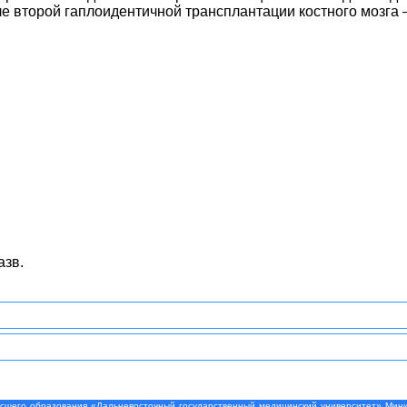
сле второй гаплоидентичной трансплантации костного мозга 
азв.
шего образования «Дальневосточный государственный медицинский университет» Минис