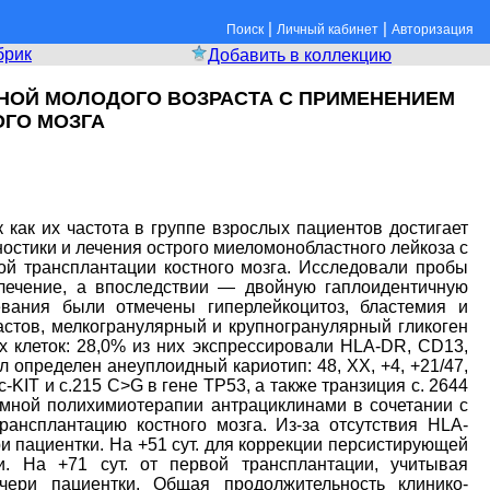
|
|
Поиск
Личный кабинет
Авторизация
брик
Добавить в коллекцию
НОЙ МОЛОДОГО ВОЗРАСТА С ПРИМЕНЕНИЕМ
ГО МОЗГА
как их частота в группе взрослых пациентов достигает
остики и лечения острого миеломонобластного лейкоза с
ой трансплантации костного мозга. Исследовали пробы
 лечение, а впоследствии — двойную гаплоидентичную
евания были отмечены гиперлейкоцитоз, бластемия и
стов, мелкогранулярный и крупногранулярный гликоген
 клеток: 28,0% из них экспрессировали HLA-DR, CD13,
 определен анеуплоидный кариотип: 48, XX, +4, +21/47,
KIT и с.215 C>G в гене ТР53, а также транзиция с. 2644
мной полихимиотерапии антрациклинами в сочетании с
ансплантацию костного мозга. Из-за отсутствия HLA-
 пациентки. На +51 сут. для коррекции персистирующей
. На +71 сут. от первой трансплантации, учитывая
ери пациентки. Общая продолжительность клинико-