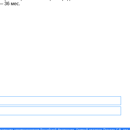
— 36 мес.
терства здравоохранения Российской Федерации. Главный редактор Путыгин С.В. тел.: