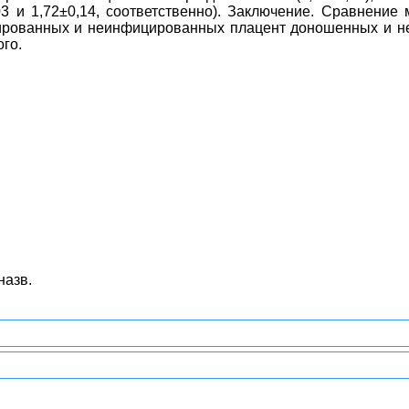
3 и 1,72±0,14, соответственно). Заключение. Сравнени
ированных и неинфицированных плацент доношенных и н
го.
назв.