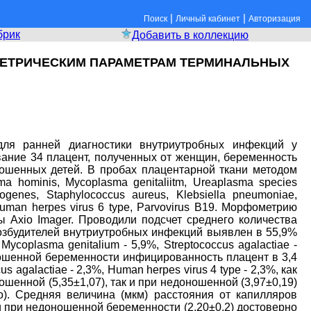
|
|
Поиск
Личный кабинет
Авторизация
брик
Добавить в коллекцию
МЕТРИЧЕСКИМ ПАРАМЕТРАМ ТЕРМИНАЛЬНЫХ
для ранней диагностики внутриутробных инфекций у
ание 34 плацент, полученных от женщин, беременность
ошенных детей. В пробах плацентарной ткани методом
hominis, Mycoplasma genitaliitm, Ureaplasma species
yogenes, Staphylococcus aureus, Klebsiella pneumoniae,
 Human herpes virus 6 type, Parvovirus B19. Mopфометрию
 Axio Imager. Проводили подсчет среднего количества
возбудителей внутриутробных инфекций выявлен в 55,9%
oplasma genitalium - 5,9%, Streptococcus agalactiae -
доношенной беременности инфицированность плацент в 3,4
agalactiae - 2,3%, Human herpes virus 4 type - 2,3%, как
енной (5,35±1,07), так и при недоношенной (3,97±0,19)
о). Средняя величина (мкм) расстояния от капилляров
и при недоношенной беременности (2,20±0,2) достоверно