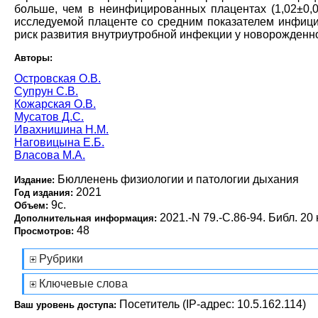
больше, чем в неинфицированных плацентах (1,02±0,0
исследуемой плаценте со средним показателем инфиц
риск развития внутриутробной инфекции у новорожденно
Авторы:
Островская О.В.
Супрун С.В.
Кожарская О.В.
Мусатов Д.С.
Ивахнишина Н.М.
Наговицына Е.Б.
Власова М.А.
Бюлленень физиологии и патологии дыхания
Издание:
2021
Год издания:
9с.
Объем:
2021.-N 79.-С.86-94. Библ. 20 
Дополнительная информация:
48
Просмотров:
Рубрики
Ключевые слова
Посетитель (IP-адрес: 10.5.162.114)
Ваш уровень доступа: