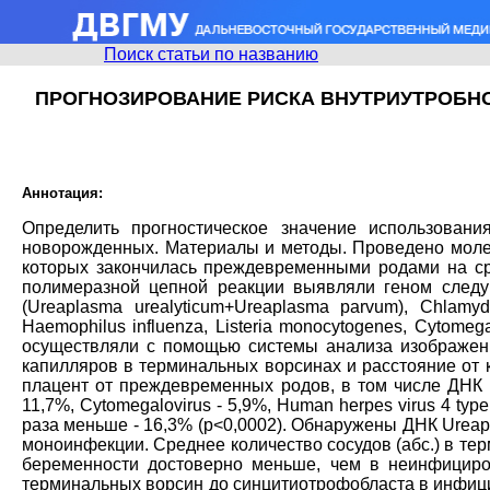
Поиск статьи по названию
ПРОГНОЗИРОВАНИЕ РИСКА ВНУТРИУТРОБН
Аннотация:
Определить прогностическое значение использован
новорожденных. Материалы и методы. Проведено молек
которых закончилась преждевременными родами на ср
полимеразной цепной реакции выявляли геном следующ
(Ureaplasma urealyticum+Ureaplasma parvum), Chlamydia
Haemophilus influenza, Listeria monocytogenes, Cytomeg
осуществляли с помощью системы анализа изображения
капилляров в терминальных ворсинах и расстояние от 
плацент от преждевременных родов, в том числе ДНК Ur
11,7%, Cytomegalovirus - 5,9%, Human herpes virus 4 t
раза меньше - 16,3% (р<0,0002). Обнаружены ДНК Ureaplas
моноинфекции. Среднее количество сосудов (абс.) в те
беременности достоверно меньше, чем в неинфицирова
терминальных ворсин до синцитиотрофобласта в инфицир