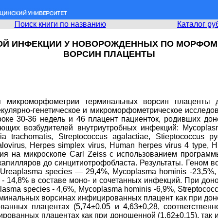
Поиск книги по названию
Каталог ру
ОЙ ИНФЕКЦИИ У НОВОРОЖДЕННЫХ ПО МОРФО
ВОРСИН ПЛАЦЕНТЫ
ия микроморфометрии терминальных ворсин плаценты 
улярно-генетическое и микроморфометрическое исследов
оке 30-36 недель и 46 плацент пациенток, родивших дон
их возбудителей внутриутробных инфекций: Mycoplasma 
 trachomatis, Streptococcus agalactiae, Stieptococcus p
alovirus, Herpes simplex virus, Human herpes virus 4 type,
 на микроскопе Carl Zeiss с использованием программы
капилляров до синцитиотрофобласта. Результаты. Геном 
eaplasma species — 29,4%, Mycoplasma hominis -23,5%, Myc
ype - 14,8% в составе моно- и сочетанных инфекций. При 
ma species - 4,6%, Mycoplasma hominis -6,9%, Streptococcus 
рминальных ворсинах инфицированных плацент как при донош
нных плацентах (5,74±0,05 и 4,63±0,28, соответственн
ованных плацентах как при доношенной (1,62±0,15), так 