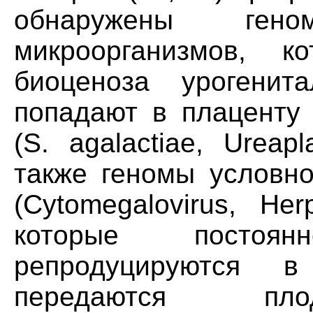
обнаружены геном
микроорганизмов, к
биоценоза урогенит
попадают в плаценту
(S. agalactiae, Ureap
также геномы условно
(Cytomegalovirus, He
которые постоя
репродуцируются в
передаются пло