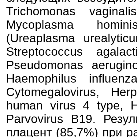
Trichomonas vaginali
Mycoplasma homini
(Ureaplasma urealyti
Streptococcus agalac
Pseudomonas aerugino
Haemophilus influenz
Cytomegalovirus, Her
human virus 4 type, 
Parvovirus В19. Резу
плацент (85,7%) при 