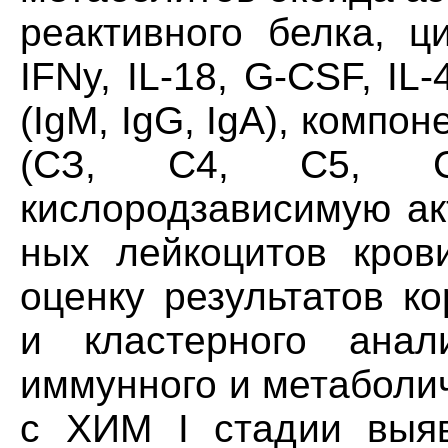
реактивного белка, ци
IFNy, IL-18, G-CSF, IL
(IgM, IgG, IgA), комп
(СЗ, С4, С5, С5
кислородзависимую ак
ных лейкоцитов кров
оценку результатов к
и кластерного анал
иммунного и метаболич
с ХИМ I стадии выя